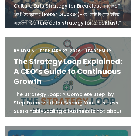
Culture Eats Strategy for Breakfast ম্যানেজমেন্ট
গুরু পিটার ড্রাকার (Peter Drucker)-এর একটি বিখ্যাত উক্তি
আছে— “Culture eats strategy for breakfast.”
উক্তিটি শুনতে কিছুটা নাটকীয় মনে হলেও, কর্পোরেট এবং টেকনোলজির
জগতে…
BY
ADMIN
FEBRUARY 27, 2026
LEADERSHIP
The Strategy Loop Explained:
A CEO’s Guide to Continuous
Growth
The Strategy Loop: A Complete Step-by-
Step Framework for Scaling Your Business
SustainablyScaling a business is not about
working longer hours. It is not about
reacting faster. It is not about…