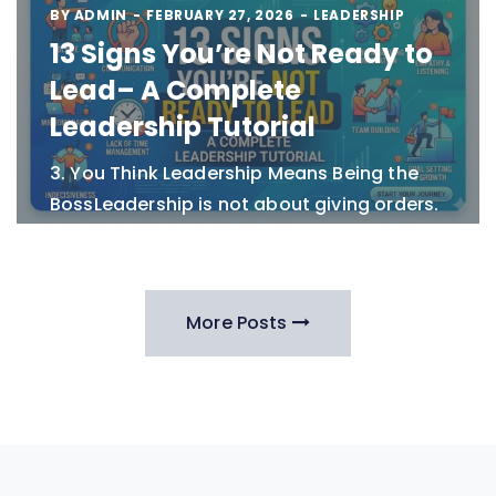
BY
ADMIN
FEBRUARY 27, 2026
LEADERSHIP
13 Signs You’re Not Ready to
Lead– A Complete
Leadership Tutorial
3. You Think Leadership Means Being the
BossLeadership is not about giving orders.
It is about inspiring others. If your main
approach is saying, “Do it because I said
so,”…
More Posts