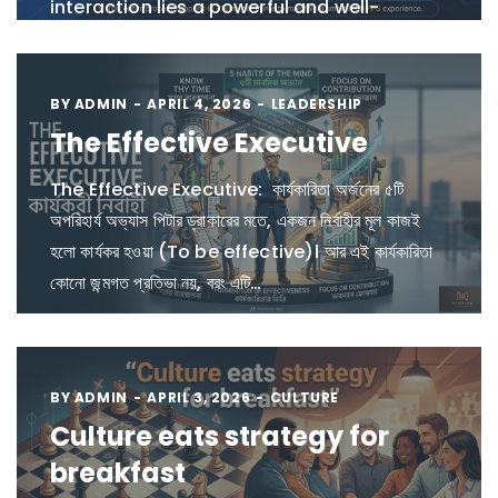
interaction lies a powerful and well-
optimized pipeline. In this article, we’ll
break down exactly…
BY
ADMIN
APRIL 4, 2026
LEADERSHIP
The Effective Executive
The Effective Executive: কার্যকারিতা অর্জনের ৫টি
অপরিহার্য অভ্যাস পিটার ড্রাকারের মতে, একজন নির্বাহীর মূল কাজই
হলো কার্যকর হওয়া (To be effective)। আর এই কার্যকারিতা
কোনো জন্মগত প্রতিভা নয়, বরং এটি…
BY
ADMIN
APRIL 3, 2026
CULTURE
Culture eats strategy for
breakfast