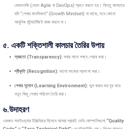
মেথডলজি (যেমন Agile বা DevOps) গ্রহণ করতে হয়। কিন্তু কালচারে
যদি “শেখার মানসিকতা” (Growth Mindset) না থাকে, তবে কোনো
আধুনিক স্ট্র্যাটেজিই কাজ করবে না।
৫. একটি শক্তিশালী কালচার তৈরির উপায়
স্বচ্ছতা (Transparency):
সবার সাথে লক্ষ্য শেয়ার করা।
স্বীকৃতি (Recognition):
ভালো কাজের প্রশংসা করা।
শেখার সুযোগ (Learning Environment):
ভুল করার ভয় দূর করে
নতুন কিছু শেখার পরিবেশ তৈরি করা।
৬.উদাহরণ
একজন সফটওয়্যার ইঞ্জিনিয়ার হিসেবে আমরা প্রায়ই দেখি কোম্পানিগুলো
“Quality
Code”
বা
“Zero Technical Debt”
-এর স্ট্র্যাটেজি নেয়। কিন্তু বাস্তব