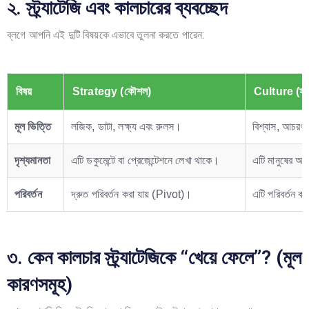
২. স্ট্র্যাটেজি এবং কালচারের ব্যবচ্ছেদ
ব্লগে আপনি এই দুটি বিষয়কে এভাবে তুলনা করতে পারেন:
বিষয়
Strategy (কৌশল)
Culture (সংস
মূল ভিত্তি
লজিক, ডাটা, লক্ষ্য এবং রুলস।
বিশ্বাস, আচরণ
দৃশ্যমানতা
এটি ডকুমেন্টে বা প্রেজেন্টেশনে লেখা থাকে।
এটি মানুষের আ
পরিবর্তন
দ্রুত পরিবর্তন করা যায় (Pivot)।
এটি পরিবর্তন 
৩. কেন কালচার স্ট্র্যাটেজিকে “খেয়ে ফেলে”? (মূল
কারণসমূহ)