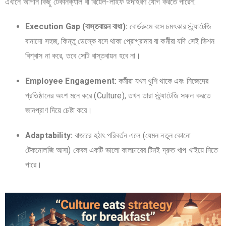
এখানে আপনি কিছু টেকনিক্যাল বা রিয়েল-লাইফ উদাহরণ যোগ করতে পারেন:
Execution Gap (বাস্তবায়ন বাধা):
বোর্ডরুমে বসে চমৎকার স্ট্র্যাটেজি
বানানো সহজ, কিন্তু ডেস্কে বসে থাকা প্রোগ্রামার বা কর্মীরা যদি সেই ভিশন
বিশ্বাস না করে, তবে সেটি বাস্তবায়ন হবে না।
Employee Engagement:
কর্মীরা যখন খুশি থাকে এবং নিজেদের
প্রতিষ্ঠানের অংশ মনে করে (Culture), তখন তারা স্ট্র্যাটেজি সফল করতে
জানপ্রাণ দিয়ে চেষ্টা করে।
Adaptability:
বাজারে হঠাৎ পরিবর্তন এলে (যেমন নতুন কোনো
টেকনোলজি আসা) কেবল একটি ভালো কালচারের টিমই দ্রুত খাপ খাইয়ে নিতে
পারে।