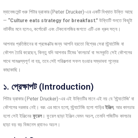
ম্যানেজমেন্ট গুরু পিটার ড্রাকার (Peter Drucker)-এর একটি বিখ্যাত উক্তি আছে
—
“Culture eats strategy for breakfast.”
উক্তিটি শুনতে কিছুটা
নাটকীয় মনে হলেও, কর্পোরেট এবং টেকনোলজির জগতে এটি এক ধ্রুব সত্য।
আপনার প্রতিষ্ঠানের বা প্রজেক্টের জন্য আপনি হয়তো বিশ্বের সেরা স্ট্র্যাটেজি বা
কৌশল তৈরি করেছেন, কিন্তু যদি আপনার টিমের ‘কালচার’ বা সংস্কৃতি সেই কৌশলের
সাথে সামঞ্জস্যপূর্ণ না হয়, তবে সেই পরিকল্পনা সফল হওয়ার সম্ভাবনা শূন্যের
কাছাকাছি।
১. প্রেক্ষাপট (Introduction)
পিটার ড্রাকার (Peter Drucker)-এর এই উক্তিটির মানে এই নয় যে ‘স্ট্র্যাটেজি’ বা
কৌশলের দরকার নেই। বরং এর মানে হলো, স্ট্র্যাটেজি হলো গাড়ির
ইঞ্জিন
, আর কালচার
হলো সেই ইঞ্জিনের
ফুয়েল
। ফুয়েল ছাড়া ইঞ্জিন যেমন অচল, তেমনি পজিটিভ কালচার
ছাড়া বড় বড় বিজনেস প্ল্যানও অচল।