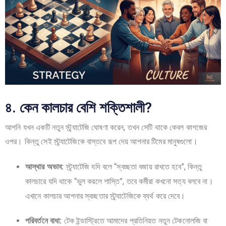
৪. কেন কালচার বেশি শক্তিশালী?
আপনি যখন একটি নতুন স্ট্র্যাটেজি ঘোষণা করেন, তখন সেটি থাকে কেবল কাগজের
ওপর। কিন্তু সেই স্ট্র্যাটেজিকে বাস্তবে রূপ দেয় আপনার টিমের মানুষগুলো।
আস্থার অভাব:
স্ট্র্যাটেজি যদি বলে “স্বচ্ছতা বজায় রাখতে হবে”, কিন্তু
কালচারে যদি থাকে “ভুল করলে শাস্তি”, তবে কর্মীরা কখনো সত্য বলবে না।
এখানে কালচার আপনার স্বচ্ছতার স্ট্র্যাটেজিকে ব্যর্থ করে দেবে।
পরিবর্তনে বাধা:
টেক ইন্ডাস্ট্রিতে আমাদের প্রতিনিয়ত নতুন টেকনোলজি বা