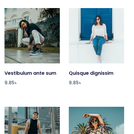
Vestibulum ante sum
Add to cart
Quisque dignissim
Add to cart
9.85
৳
9.85
৳