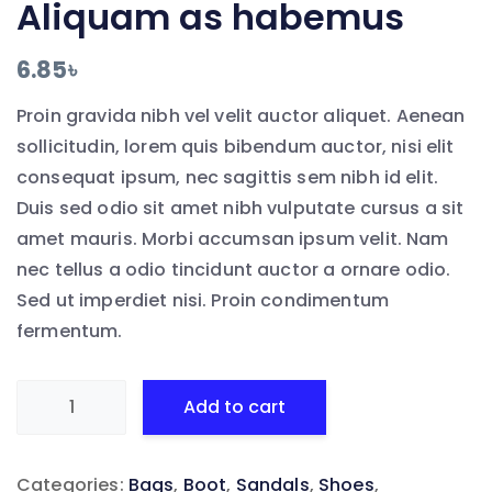
Aliquam as habemus
6.85
৳
Proin gravida nibh vel velit auctor aliquet. Aenean
sollicitudin, lorem quis bibendum auctor, nisi elit
consequat ipsum, nec sagittis sem nibh id elit.
Duis sed odio sit amet nibh vulputate cursus a sit
amet mauris. Morbi accumsan ipsum velit. Nam
nec tellus a odio tincidunt auctor a ornare odio.
Sed ut imperdiet nisi. Proin condimentum
fermentum.
Aliquam
Add to cart
as
habemus
Categories:
Bags
,
Boot
,
Sandals
,
Shoes
,
quantity